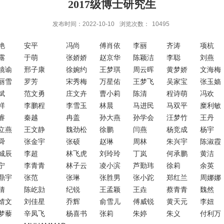
2017级博士研究生
发布时间：2022-10-10
浏览次数：
10495
艳
安平
冯尚
傅肖依
李丽
齐涛
项杭
露
于萌
张娇娇
赵京华
陈颖洁
李聪
刘燕
镜谕
邢子康
徐婉约
王梦琪
周云晖
黄梦娇
文海梅
丽雪
罗芳
宋秀梅
万星佑
王梦飞
吴家宝
张玉嫱
斌
范文勇
庄文卉
曹小莉
陈清
程诗萌
冯欢
祥
李鹏程
李雪玉
林晨
马进民
马双平
糜利敏
睿
秦越
冉盖
孙大燕
孙学会
汪梦竹
王丹
立燕
王文静
魏劲松
徐鹏
闫燕
杨竞成
杨宇
舜
张金宇
张硕
赵琳
周林
朱兴宇
陈淑霞
城辰
李超
林飞虎
刘玲玲
丁岚
何承鹏
黄洁
宁
李青青
林子云
凌小滨
芦勤玮
徐莉
余英
鼎宇
张范
张琳
张胜男
张小跎
郑红兰
周娜娜
倩
陈屹勍
纪锐
王孟颖
王垚
蔡青青
魏然
婧文
刘佳星
乔辉
俞雪儿
傅威锐
黄天元
李妞
梦藜
辛凤飞
杨喜书
张莉
朱婷
朱义
付利万