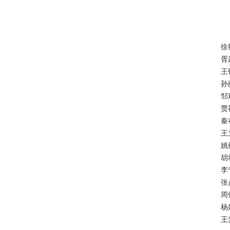
徐
胥
王
孙
邹
贾
秦
王
姚
胡
李
张
周
杨
王