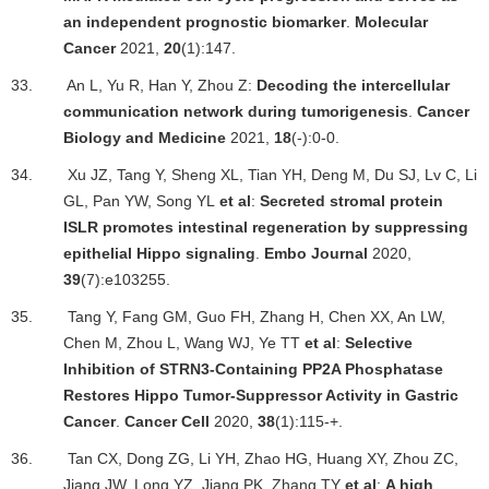
an independent prognostic biomarker
.
Molecular
Cancer
2021,
20
(1):147.
33.
An L, Yu R, Han Y, Zhou Z:
Decoding the intercellular
communication network during tumorigenesis
.
Cancer
Biology and Medicine
2021,
18
(-):0-0.
34.
Xu JZ, Tang Y, Sheng XL, Tian YH, Deng M, Du SJ, Lv C, Li
GL, Pan YW, Song YL
et al
:
Secreted stromal protein
ISLR promotes intestinal regeneration by suppressing
epithelial Hippo signaling
.
Embo Journal
2020,
39
(7):e103255.
35.
Tang Y, Fang GM, Guo FH, Zhang H, Chen XX, An LW,
Chen M, Zhou L, Wang WJ, Ye TT
et al
:
Selective
Inhibition of STRN3-Containing PP2A Phosphatase
Restores Hippo Tumor-Suppressor Activity in Gastric
Cancer
.
Cancer Cell
2020,
38
(1):115-+.
36.
Tan CX, Dong ZG, Li YH, Zhao HG, Huang XY, Zhou ZC,
Jiang JW, Long YZ, Jiang PK, Zhang TY
et al
:
A high