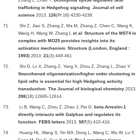
Zhang L, Zhao Y:
Drosophila Vps36 regulates Smo
trafficking in Hedgehog signaling
.
Journal of cell
science
2013,
126
(Pt 18):4230-4238.
71.
Shi Z, Jiao S, Zhang Z, Ma M, Zhang Z, Chen C, Wang K,
Wang H, Wang W, Zhang L
et al
:
Structure of the MST4 in
complex with MO25 provides insights into its
activation mechanism
.
Structure (London, England :
1993)
2013,
21
(3):449-461.
72.
Shi D, Lv X, Zhang Z, Yang X, Zhou Z, Zhang L, Zhao Y:
Smoothened oligomerization/higher order clustering in
lipid rafts is essential for high Hedgehog activity
transduction
.
The Journal of biological chemistry
2013,
288
(18):12605-12614.
73.
Li B, Wang C, Zhou Z, Zhao J, Pei G:
beta-Arrestin-1
directly interacts with Galphas and regulates its
function
.
FEBS letters
2013,
587
(5):410-416.
74.
Huang HL, Wang S, Yin MX, Dong L, Wang C, Wu W, Lu Y,