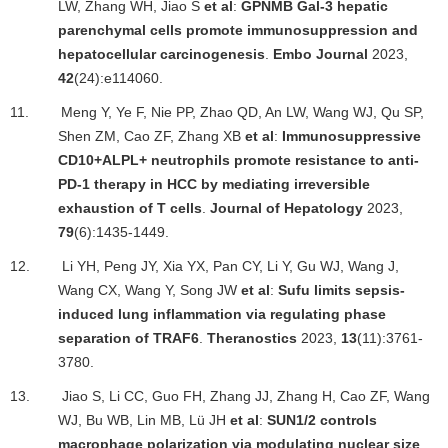
LW, Zhang WH, Jiao S
et al
:
GPNMB Gal-3 hepatic
parenchymal cells promote immunosuppression and
hepatocellular carcinogenesis
.
Embo Journal
2023,
42
(24):e114060.
11.
Meng Y, Ye F, Nie PP, Zhao QD, An LW, Wang WJ, Qu SP,
Shen ZM, Cao ZF, Zhang XB
et al
:
Immunosuppressive
CD10+ALPL+ neutrophils promote resistance to anti-
PD-1 therapy in HCC by mediating irreversible
exhaustion of T cells
.
Journal of Hepatology
2023,
79
(6):1435-1449.
12.
Li YH, Peng JY, Xia YX, Pan CY, Li Y, Gu WJ, Wang J,
Wang CX, Wang Y, Song JW
et al
:
Sufu limits sepsis-
induced lung inflammation via regulating phase
separation of TRAF6
.
Theranostics
2023,
13
(11):3761-
3780.
13.
Jiao S, Li CC, Guo FH, Zhang JJ, Zhang H, Cao ZF, Wang
WJ, Bu WB, Lin MB, L
ü
JH
et al
:
SUN1/2 controls
macrophage polarization via modulating nuclear size