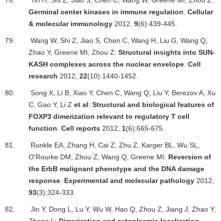
78.
Yin H, Shi Z, Jiao S, Chen C, Wang W, Greene MI, Zhou Z:
Germinal center kinases in immune regulation
.
Cellular
& molecular immunology
2012,
9
(6):439-445.
79.
Wang W, Shi Z, Jiao S, Chen C, Wang H, Liu G, Wang Q,
Zhao Y, Greene MI, Zhou Z:
Structural insights into SUN-
KASH complexes across the nuclear envelope
.
Cell
research
2012,
22
(10):1440-1452.
80.
Song X, Li B, Xiao Y, Chen C, Wang Q, Liu Y, Berezov A, Xu
C, Gao Y, Li Z
et al
:
Structural and biological features of
FOXP3 dimerization relevant to regulatory T cell
function
.
Cell reports
2012,
1
(6):665-675.
81.
Runkle EA, Zhang H, Cai Z, Zhu Z, Karger BL, Wu SL,
O'Rourke DM, Zhou Z, Wang Q, Greene MI:
Reversion of
the ErbB malignant phenotype and the DNA damage
response
.
Experimental and molecular pathology
2012,
93
(3):324-333.
82.
Jin Y, Dong L, Lu Y, Wu W, Hao Q, Zhou Z, Jiang J, Zhao Y,