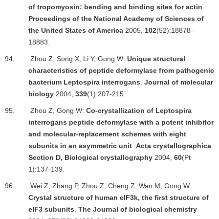
of tropomyosin: bending and binding sites for actin
.
Proceedings of the National Academy of Sciences of
the United States of America
2005,
102
(52):18878-
18883.
94.
Zhou Z, Song X, Li Y, Gong W:
Unique structural
characteristics of peptide deformylase from pathogenic
bacterium Leptospira interrogans
.
Journal of molecular
biology
2004,
339
(1):207-215.
95.
Zhou Z, Gong W:
Co-crystallization of Leptospira
interrogans peptide deformylase with a potent inhibitor
and molecular-replacement schemes with eight
subunits in an asymmetric unit
.
Acta crystallographica
Section D, Biological crystallography
2004,
60
(Pt
1):137-139.
96.
Wei Z, Zhang P, Zhou Z, Cheng Z, Wan M, Gong W:
Crystal structure of human eIF3k, the first structure of
eIF3 subunits
.
The Journal of biological chemistry