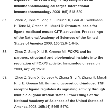
aspects of the FOXP3 regulatory complex as an
immunopharmacological target
.
International
immunopharmacology
2009,
9
(5):518-520.
87.
Zhou Z, Tone Y, Song X, Furuuchi K, Lear JD, Waldmann
H, Tone M, Greene MI, Murali R:
Structural basis for
ligand-mediated mouse GITR activation
.
Proceedings
of the National Academy of Sciences of the United
States of America
2008,
105
(2):641-645.
88.
Zhou Z, Song X, Li B, Greene MI:
FOXP3 and its
partners: structural and biochemical insights into the
regulation of FOXP3 activity
.
Immunologic research
2008,
42
(1-3):19-28.
89.
Zhou Z, Song X, Berezov A, Zhang G, Li Y, Zhang H, Murali
R, Li B, Greene MI:
Human glucocorticoid-induced TNF
receptor ligand regulates its signaling activity through
multiple oligomerization states
.
Proceedings of the
National Academy of Sciences of the United States of
America
2008,
105
(14):5465-5470.