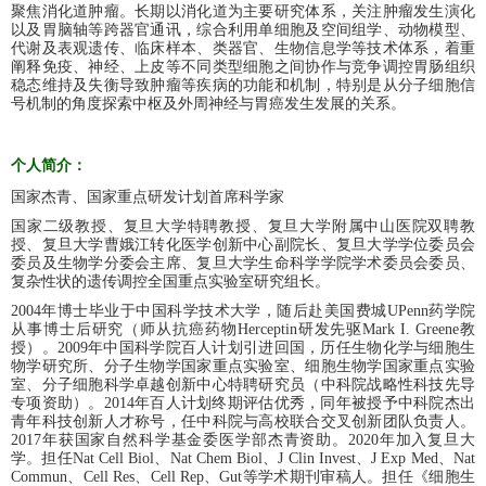
聚焦消化道肿瘤。长期以消化道为主要研究体系，关注肿瘤发生演化
以及胃脑轴等跨器官通讯，综合利用单细胞及空间组学、动物模型、
代谢及表观遗传、临床样本、类器官、生物信息学等技术体系，着重
阐释免疫、神经、上皮等不同类型细胞之间协作与竞争调控胃肠组织
稳态维持及失衡导致肿瘤等疾病的功能和机制，特别是从分子细胞信
号机制的角度探索中枢及外周神经与胃癌发生发展的关系。
个人简介：
国家杰青、国家重点研发计划首席科学家
国家二级教授、复旦大学特聘教授、复旦大学附属中山医院双聘教
授、复旦大学曹娥江转化医学创新中心副院长、复旦大学学位委员会
委员及生物学分委会主席、复旦大学生命科学学院学术委员会委员、
复杂性状的遗传调控全国重点实验室研究组长。
2004
年博士毕业于中国科学技术大学，随后赴美国费城
UPenn
药学院
从事博士后研究（师从抗癌药物
Herceptin
研发先驱
Mark I. Greene
教
授）。
2009
年中国科学院百人计划引进回国，历任生物化学与细胞生
物学研究所、分子生物学国家重点实验室、细胞生物学国家重点实验
室、分子细胞科学卓越创新中心特聘研究员（中科院战略性科技先导
专项资助）。
2014
年百人计划终期评估优秀，同年被授予中科院杰出
青年科技创新人才称号，任中科院与高校联合交叉创新团队负责人。
2017
年获国家自然科学基金委医学部杰青资助。
2020
年加入复旦大
学。担任
Nat Cell Biol
、
Nat Chem Biol
、
J Clin Invest
、
J Exp Med
、
Nat
Commun
、
Cell Res
、
Cell Rep
、
Gut
等学术期刊审稿人。担任《细胞生