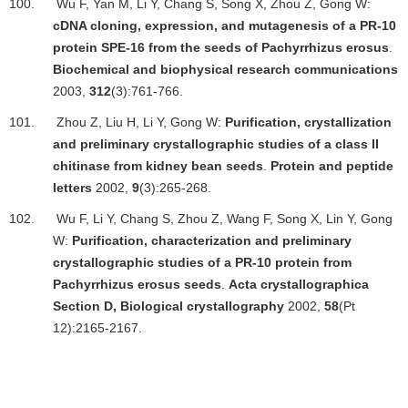
100.
Wu F, Yan M, Li Y, Chang S, Song X, Zhou Z, Gong W:
cDNA cloning, expression, and mutagenesis of a PR-10
protein SPE-16 from the seeds of Pachyrrhizus erosus
.
Biochemical and biophysical research communications
2003,
312
(3):761-766.
101.
Zhou Z, Liu H, Li Y, Gong W:
Purification, crystallization
and preliminary crystallographic studies of a class II
chitinase from kidney bean seeds
.
Protein and peptide
letters
2002,
9
(3):265-268.
102.
Wu F, Li Y, Chang S, Zhou Z, Wang F, Song X, Lin Y, Gong
W:
Purification, characterization and preliminary
crystallographic studies of a PR-10 protein from
Pachyrrhizus erosus seeds
.
Acta crystallographica
Section D, Biological crystallography
2002,
58
(Pt
12):2165-2167.