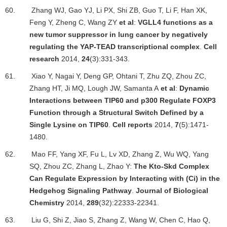
60.
Zhang WJ, Gao YJ, Li PX, Shi ZB, Guo T, Li F, Han XK,
Feng Y, Zheng C, Wang ZY
et al
:
VGLL4 functions as a
new tumor suppressor in lung cancer by negatively
regulating the YAP-TEAD transcriptional complex
.
Cell
research
2014,
24
(3):331-343.
61.
Xiao Y, Nagai Y, Deng GP, Ohtani T, Zhu ZQ, Zhou ZC,
Zhang HT, Ji MQ, Lough JW, Samanta A
et al
:
Dynamic
Interactions between TIP60 and p300 Regulate FOXP3
Function through a Structural Switch Defined by a
Single Lysine on TIP60
.
Cell reports
2014,
7
(5):1471-
1480.
62.
Mao FF, Yang XF, Fu L, Lv XD, Zhang Z, Wu WQ, Yang
SQ, Zhou ZC, Zhang L, Zhao Y:
The Kto-Skd Complex
Can Regulate Expression by Interacting with (Ci) in the
Hedgehog Signaling Pathway
.
Journal of Biological
Chemistry
2014,
289
(32):22333-22341.
63.
Liu G, Shi Z, Jiao S, Zhang Z, Wang W, Chen C, Hao Q,