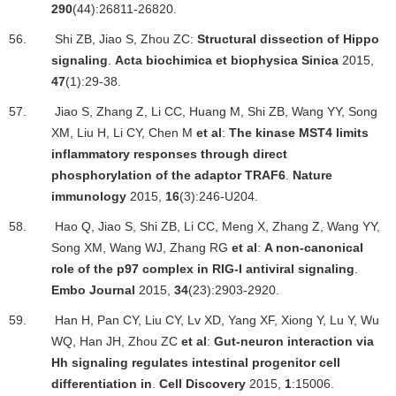
290
(44):26811-26820.
56.
Shi ZB, Jiao S, Zhou ZC:
Structural dissection of Hippo
signaling
.
Acta biochimica et biophysica Sinica
2015,
47
(1):29-38.
57.
Jiao S, Zhang Z, Li CC, Huang M, Shi ZB, Wang YY, Song
XM, Liu H, Li CY, Chen M
et al
:
The kinase MST4 limits
inflammatory responses through direct
phosphorylation of the adaptor TRAF6
.
Nature
immunology
2015,
16
(3):246-U204.
58.
Hao Q, Jiao S, Shi ZB, Li CC, Meng X, Zhang Z, Wang YY,
Song XM, Wang WJ, Zhang RG
et al
:
A non-canonical
role of the p97 complex in RIG-I antiviral signaling
.
Embo Journal
2015,
34
(23):2903-2920.
59.
Han H, Pan CY, Liu CY, Lv XD, Yang XF, Xiong Y, Lu Y, Wu
WQ, Han JH, Zhou ZC
et al
:
Gut-neuron interaction via
Hh signaling regulates intestinal progenitor cell
differentiation in
.
Cell Discovery
2015,
1
:15006.