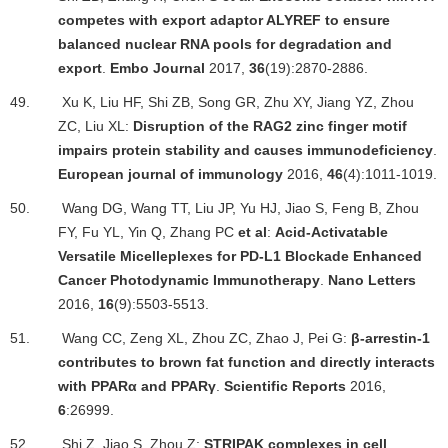
competes with export adaptor ALYREF to ensure
balanced nuclear RNA pools for degradation and
export
.
Embo Journal
2017,
36
(19):2870-2886.
49.
Xu K, Liu HF, Shi ZB, Song GR, Zhu XY, Jiang YZ, Zhou
ZC, Liu XL:
Disruption of the RAG2 zinc finger motif
impairs protein stability and causes immunodeficiency
.
European journal of immunology
2016,
46
(4):1011-1019.
50.
Wang DG, Wang TT, Liu JP, Yu HJ, Jiao S, Feng B, Zhou
FY, Fu YL, Yin Q, Zhang PC
et al
:
Acid-Activatable
Versatile Micelleplexes for PD-L1 Blockade Enhanced
Cancer Photodynamic Immunotherapy
.
Nano Letters
2016,
16
(9):5503-5513.
51.
Wang CC, Zeng XL, Zhou ZC, Zhao J, Pei G:
β
-arrestin-1
contributes to brown fat function and directly interacts
with PPAR
α
and PPAR
γ
.
Scientific Reports
2016,
6
:26999.
52.
Shi Z, Jiao S, Zhou Z:
STRIPAK complexes in cell