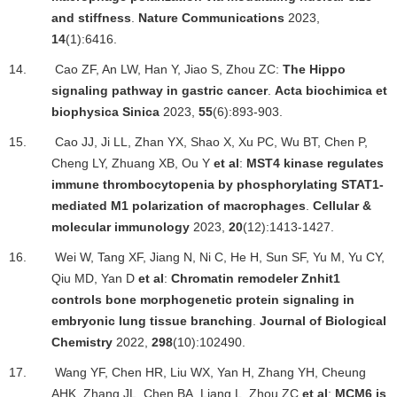
and stiffness
.
Nature Communications
2023,
14
(1):6416.
14.
Cao ZF, An LW, Han Y, Jiao S, Zhou ZC:
The Hippo
signaling pathway in gastric cancer
.
Acta biochimica et
biophysica Sinica
2023,
55
(6):893-903.
15.
Cao JJ, Ji LL, Zhan YX, Shao X, Xu PC, Wu BT, Chen P,
Cheng LY, Zhuang XB, Ou Y
et al
:
MST4 kinase regulates
immune thrombocytopenia by phosphorylating STAT1-
mediated M1 polarization of macrophages
.
Cellular &
molecular immunology
2023,
20
(12):1413-1427.
16.
Wei W, Tang XF, Jiang N, Ni C, He H, Sun SF, Yu M, Yu CY,
Qiu MD, Yan D
et al
:
Chromatin remodeler Znhit1
controls bone morphogenetic protein signaling in
embryonic lung tissue branching
.
Journal of Biological
Chemistry
2022,
298
(10):102490.
17.
Wang YF, Chen HR, Liu WX, Yan H, Zhang YH, Cheung
AHK, Zhang JL, Chen BA, Liang L, Zhou ZC
et al
:
MCM6 is