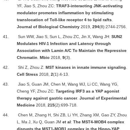
YF, Jiao S, Zhou ZC:
TRAF3-interacting JNK-activating
modulator promotes inflammation by stimulating
translocation of Toll-like receptor 4 to lipid rafts
.
Journal of Biological Chemistry
2019,
294
(8):2744-2756.
41.
Sun WW, Jiao S, Sun L, Zhou ZC, Jin X, Wang JH:
SUN2
Modulates HIV-1 Infection and Latency through
Association with Lamin A/C To Maintain the Repressive
Chromatin
.
Mbio
2018,
9
(3).
42.
Shi Z, Zhou Z:
MST kinases in innate immune signaling
.
Cell Stress
2018,
2
(1):4-13.
43.
Jiao S, Guan JM, Chen M, Wang WJ, Li CC, Wang YG,
Cheng YF, Zhou ZC:
Targeting IRF3 as a YAP agonist
therapy against gastric cancer
.
Journal of Experimental
Medicine
2018,
215
(2):699-718.
44.
Chen M, Zhang H, Shi ZB, Li YH, Zhang XM, Gao ZY, Zhou
L, Ma J, Xu Q, Guan JM
et al
:
The MST4-MOB4 complex
disrupts the MST1-MOB1 complex in the Hippo-YAP