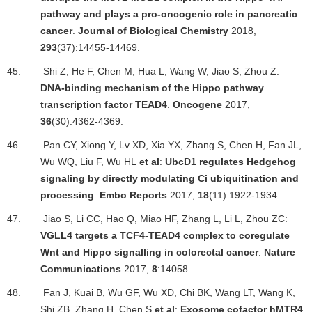
pathway and plays a pro-oncogenic role in pancreatic
cancer
.
Journal of Biological Chemistry
2018,
293
(37):14455-14469.
45.
Shi Z, He F, Chen M, Hua L, Wang W, Jiao S, Zhou Z:
DNA-binding mechanism of the Hippo pathway
transcription factor TEAD4
.
Oncogene
2017,
36
(30):4362-4369.
46.
Pan CY, Xiong Y, Lv XD, Xia YX, Zhang S, Chen H, Fan JL,
Wu WQ, Liu F, Wu HL
et al
:
UbcD1 regulates Hedgehog
signaling by directly modulating Ci ubiquitination and
processing
.
Embo Reports
2017,
18
(11):1922-1934.
47.
Jiao S, Li CC, Hao Q, Miao HF, Zhang L, Li L, Zhou ZC:
VGLL4 targets a TCF4-TEAD4 complex to coregulate
Wnt and Hippo signalling in colorectal cancer
.
Nature
Communications
2017,
8
:14058.
48.
Fan J, Kuai B, Wu GF, Wu XD, Chi BK, Wang LT, Wang K,
Shi ZB, Zhang H, Chen S
et al
:
Exosome cofactor hMTR4