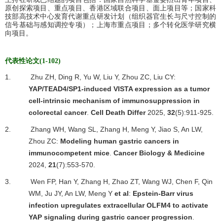
原创探索项目、重点项目、香港区域联合项目、面上项目等；国家科
技部高技术中心发育代谢重点研发计划（组织器官生长与尺寸控制的
信号基础与感知调控专项）；上海市重点项目；多个转化医学研究横
向项目。
代表性论文
(1-102)
1.
Zhu ZH, Ding R, Yu W, Liu Y, Zhou ZC, Liu CY:
YAP/TEAD4/SP1-induced VISTA expression as a tumor
cell-intrinsic mechanism of immunosuppression in
colorectal cancer
.
Cell Death Differ
2025,
32
(5):911-925.
2.
Zhang WH, Wang SL, Zhang H, Meng Y, Jiao S, An LW,
Zhou ZC:
Modeling human gastric cancers in
immunocompetent mice
.
Cancer Biology & Medicine
2024,
21
(7):553-570.
3.
Wen FP, Han Y, Zhang H, Zhao ZT, Wang WJ, Chen F, Qin
WM, Ju JY, An LW, Meng Y
et al
:
Epstein-Barr virus
infection upregulates extracellular OLFM4 to activate
YAP signaling during gastric cancer progression
.