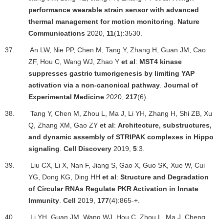
performance wearable strain sensor with advanced
thermal management for motion monitoring
.
Nature
Communications
2020,
11
(1):3530.
37.
An LW, Nie PP, Chen M, Tang Y, Zhang H, Guan JM, Cao
ZF, Hou C, Wang WJ, Zhao Y
et al
:
MST4 kinase
suppresses gastric tumorigenesis by limiting YAP
activation via a non-canonical pathway
.
Journal of
Experimental Medicine
2020,
217
(6).
38.
Tang Y, Chen M, Zhou L, Ma J, Li YH, Zhang H, Shi ZB, Xu
Q, Zhang XM, Gao ZY
et al
:
Architecture, substructures,
and dynamic assembly of STRIPAK complexes in Hippo
signaling
.
Cell Discovery
2019,
5
:3.
39.
Liu CX, Li X, Nan F, Jiang S, Gao X, Guo SK, Xue W, Cui
YG, Dong KG, Ding HH
et al
:
Structure and Degradation
of Circular RNAs Regulate PKR Activation in Innate
Immunity
.
Cell
2019,
177
(4):865-+.
40.
Li YH, Guan JM, Wang WJ, Hou C, Zhou L, Ma J, Cheng