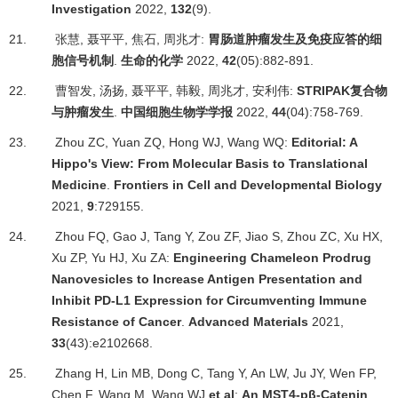
Investigation
2022,
132
(9).
21.
张慧
,
聂平平
,
焦石
,
周兆才
:
胃肠道肿瘤发生及免疫应答的细
胞信号机制
.
生命的化学
2022,
42
(05):882-891.
22.
曹智发
,
汤扬
,
聂平平
,
韩毅
,
周兆才
,
安利伟
:
STRIPAK
复合物
与肿瘤发生
.
中国细胞生物学学报
2022,
44
(04):758-769.
23.
Zhou ZC, Yuan ZQ, Hong WJ, Wang WQ:
Editorial: A
Hippo's View: From Molecular Basis to Translational
Medicine
.
Frontiers in Cell and Developmental Biology
2021,
9
:729155.
24.
Zhou FQ, Gao J, Tang Y, Zou ZF, Jiao S, Zhou ZC, Xu HX,
Xu ZP, Yu HJ, Xu ZA:
Engineering Chameleon Prodrug
Nanovesicles to Increase Antigen Presentation and
Inhibit PD-L1 Expression for Circumventing Immune
Resistance of Cancer
.
Advanced Materials
2021,
33
(43):e2102668.
25.
Zhang H, Lin MB, Dong C, Tang Y, An LW, Ju JY, Wen FP,
Chen F, Wang M, Wang WJ
et al
:
An MST4-p
β
-Catenin