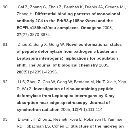
90.
Cai Z, Zhang G, Zhou Z, Bembas K, Drebin JA, Greene MI,
Zhang H:
Differential binding patterns of monoclonal
antibody 2C4 to the ErbB3-p185her2/neu and the
EGFR-p185her2/neu complexes
.
Oncogene
2008,
27
(27):3870-3874.
91.
Zhou Z, Song X, Gong W:
Novel conformational states
of peptide deformylase from pathogenic bacterium
Leptospira interrogans: implications for population
shift
.
The Journal of biological chemistry
2005,
280
(51):42391-42396.
92.
Li S, Zhou Z, Chu W, Gong W, Benfatto M, Hu T, Xie Y, Xian
D, Wu Z:
Investigation of zinc-containing peptide
deformylase from Leptospira interrogans by X-ray
absorption near-edge spectroscopy
.
Journal of
synchrotron radiation
2005,
12
(Pt 1):111-114.
93.
Brown JH, Zhou Z, Reshetnikova L, Robinson H, Yammani
RD, Tobacman LS, Cohen C:
Structure of the mid-region