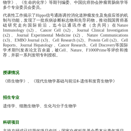
物学》、《生命的化学》等期刊编委、
中国抗癌协会肿瘤胃肠病学等
多个专业委员会委员
。
代表性工作揭示了
Hippo
信号通路调控消化道肿瘤发生及免疫应答的机
制与功能，发现了一批疾病诊断标志物和先导药物，推动我国胃癌基
础研究走向国际前沿，迄今以通讯作者（含共同）在
Nature
Immunology (x2)
、
Cancer Cell (x2)
、
Journal Clinical Investigation
(x2)
、
Journal Experimental Medicine (x2)
、
Nature Communications
(x3)
、
EMBO Journal (x3)
、
Cell Research (x2)
、
Protein Cell (x2)
、
Cell
Reports
、
Journal Hepatology
、
Cancer Research
、
Cell Discovery
等国际
学术期刊发表论文百余篇，被
Cell
、
Nature
、
F1000Prime
等评价和推
荐，并获一系列发明专利授权。
授课情况
《癌生物学》、《现代生物学基础与前沿Ⅱ
-
遗传和发育生物学》
招生专业
遗传学、细胞生物学、生化与分子生物学
科研项目
主持在研或已结题的项目包括：国家自然科学基金委杰出青年项目、