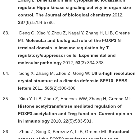
Zhang L:
Dimerization and cytoplasmic localization
regulate Hippo kinase signaling activity in organ size
control
.
The Journal of biological chemistry
2012,
287
(8):5784-5796.
83.
Deng G, Xiao Y, Zhou Z, Nagai Y, Zhang H, Li B, Greene
MI:
Molecular and biological role of the FOXP3 N-
terminal domain in immune regulation by T
regulatory/suppressor cells
.
Experimental and
molecular pathology
2012,
93
(3):334-338.
84.
Song X, Zhang M, Zhou Z, Gong W:
Ultra-high resolution
crystal structure of a dimeric defensin SPE10
.
FEBS
letters
2011,
585
(2):300-306.
85.
Xiao Y, Li B, Zhou Z, Hancock WW, Zhang H, Greene MI:
Histone acetyltransferase mediated regulation of
FOXP3 acetylation and Treg function
.
Current opinion
in immunology
2010,
22
(5):583-591.
86.
Zhou Z, Song X, Berezov A, Li B, Greene MI:
Structural