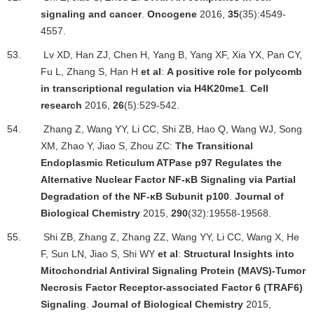
signaling and cancer
.
Oncogene
2016,
35
(35):4549-
4557.
53.
Lv XD, Han ZJ, Chen H, Yang B, Yang XF, Xia YX, Pan CY,
Fu L, Zhang S, Han H
et al
:
A positive role for polycomb
in transcriptional regulation via H4K20me1
.
Cell
research
2016,
26
(5):529-542.
54.
Zhang Z, Wang YY, Li CC, Shi ZB, Hao Q, Wang WJ, Song
XM, Zhao Y, Jiao S, Zhou ZC:
The Transitional
Endoplasmic Reticulum ATPase p97 Regulates the
Alternative Nuclear Factor NF-
κ
B Signaling via Partial
Degradation of the NF-
κ
B Subunit p100
.
Journal of
Biological Chemistry
2015,
290
(32):19558-19568.
55.
Shi ZB, Zhang Z, Zhang ZZ, Wang YY, Li CC, Wang X, He
F, Sun LN, Jiao S, Shi WY
et al
:
Structural Insights into
Mitochondrial Antiviral Signaling Protein (MAVS)-Tumor
Necrosis Factor Receptor-associated Factor 6 (TRAF6)
Signaling
.
Journal of Biological Chemistry
2015,