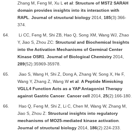
Zhang M, Feng M, Xu L
et al
:
Structure of MST2 SARAH
domain provides insights into its interaction with
RAPL
.
Journal of structural biology
2014,
185
(3):366-
374.
64.
Li CC, Feng M, Shi ZB, Hao Q, Song XM, Wang WJ, Zhao
Y, Jiao S, Zhou ZC:
Structural and Biochemical Insights
into the Activation Mechanisms of Germinal Center
Kinase OSR1
.
Journal of Biological Chemistry
2014,
289
(52):35969-35978.
65.
Jiao S, Wang H, Shi Z, Dong A, Zhang W, Song X, He F,
Wang Y, Zhang Z, Wang W
et al
:
A Peptide Mimicking
VGLL4 Function Acts as a YAP Antagonist Therapy
against Gastric Cancer
.
Cancer cell
2014,
25
(2):166-180.
66.
Hao Q, Feng M, Shi Z, Li C, Chen M, Wang W, Zhang M,
Jiao S, Zhou Z:
Structural insights into regulatory
mechanisms of MO25-mediated kinase activation
.
Journal of structural biology
2014,
186
(2):224-233.