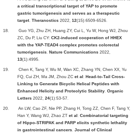
a critical transcriptional target of YAP to promote
gastric tumorigenesis and serves as a therapeutic
target
.
Theranostics
2022,
12
(15):6509-6526.
18.
Guo YG, Zhu ZH, Huang ZY, Cui L, Yu W, Hong WJ, Zhou
ZC, Du P, Liu CY:
CK2-induced cooperation of HHEX
with the YAP-TEAD4 complex promotes colorectal
tumorigenesis
.
Nature Communications
2022,
13
(1):4995.
19.
Chen K, Tang Y, Wu M, Wan XC, Zhang YN, Chen XX, Yu
FQ, Cui ZH, Ma JM, Zhou ZC
et al
:
Head-to-Tail Cross-
Linking to Generate Bicyclic Helical Peptides with
Enhanced Helicity and Proteolytic Stability
.
Organic
Letters
2022,
24
(1):53-57.
20.
An LW, Cao ZF, Nie PP, Zhang H, Tong ZZ, Chen F, Tang Y,
Han Y, Wang WJ, Zhao ZT
et al
:
Combinatorial targeting
of Hippo-STRIPAK and PARP elicits synthetic lethality
in gastrointestinal cancers
.
Journal of Clinical