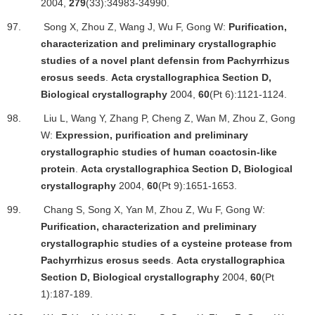
2004,
279
(33):34983-34990.
97.
Song X, Zhou Z, Wang J, Wu F, Gong W:
Purification,
characterization and preliminary crystallographic
studies of a novel plant defensin from Pachyrrhizus
erosus seeds
.
Acta crystallographica Section D,
Biological crystallography
2004,
60
(Pt 6):1121-1124.
98.
Liu L, Wang Y, Zhang P, Cheng Z, Wan M, Zhou Z, Gong
W:
Expression, purification and preliminary
crystallographic studies of human coactosin-like
protein
.
Acta crystallographica Section D, Biological
crystallography
2004,
60
(Pt 9):1651-1653.
99.
Chang S, Song X, Yan M, Zhou Z, Wu F, Gong W:
Purification, characterization and preliminary
crystallographic studies of a cysteine protease from
Pachyrrhizus erosus seeds
.
Acta crystallographica
Section D, Biological crystallography
2004,
60
(Pt
1):187-189.