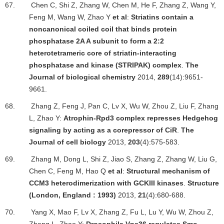
67.
Chen C, Shi Z, Zhang W, Chen M, He F, Zhang Z, Wang Y,
Feng M, Wang W, Zhao Y
et al
:
Striatins contain a
noncanonical coiled coil that binds protein
phosphatase 2A A subunit to form a 2:2
heterotetrameric core of striatin-interacting
phosphatase and kinase (STRIPAK) complex
.
The
Journal of biological chemistry
2014,
289
(14):9651-
9661.
68.
Zhang Z, Feng J, Pan C, Lv X, Wu W, Zhou Z, Liu F, Zhang
L, Zhao Y:
Atrophin-Rpd3 complex represses Hedgehog
signaling by acting as a corepressor of CiR
.
The
Journal of cell biology
2013,
203
(4):575-583.
69.
Zhang M, Dong L, Shi Z, Jiao S, Zhang Z, Zhang W, Liu G,
Chen C, Feng M, Hao Q
et al
:
Structural mechanism of
CCM3 heterodimerization with GCKIII kinases
.
Structure
(London, England : 1993)
2013,
21
(4):680-688.
70.
Yang X, Mao F, Lv X, Zhang Z, Fu L, Lu Y, Wu W, Zhou Z,