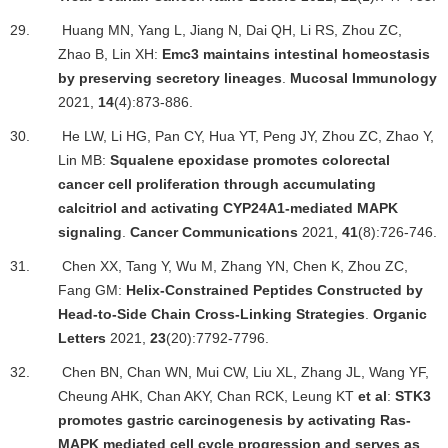
29.
Huang MN, Yang L, Jiang N, Dai QH, Li RS, Zhou ZC,
Zhao B, Lin XH:
Emc3 maintains intestinal homeostasis
by preserving secretory lineages
.
Mucosal Immunology
2021,
14
(4):873-886.
30.
He LW, Li HG, Pan CY, Hua YT, Peng JY, Zhou ZC, Zhao Y,
Lin MB:
Squalene epoxidase promotes colorectal
cancer cell proliferation through accumulating
calcitriol and activating CYP24A1-mediated MAPK
signaling
.
Cancer Communications
2021,
41
(8):726-746.
31.
Chen XX, Tang Y, Wu M, Zhang YN, Chen K, Zhou ZC,
Fang GM:
Helix-Constrained Peptides Constructed by
Head-to-Side Chain Cross-Linking Strategies
.
Organic
Letters
2021,
23
(20):7792-7796.
32.
Chen BN, Chan WN, Mui CW, Liu XL, Zhang JL, Wang YF,
Cheung AHK, Chan AKY, Chan RCK, Leung KT
et al
:
STK3
promotes gastric carcinogenesis by activating Ras-
MAPK mediated cell cycle progression and serves as