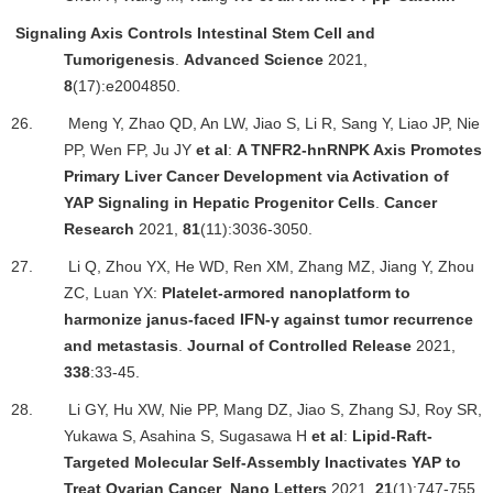
Signaling Axis Controls Intestinal Stem Cell and
Tumorigenesis
.
Advanced Science
2021,
8
(17):e2004850.
26.
Meng Y, Zhao QD, An LW, Jiao S, Li R, Sang Y, Liao JP, Nie
PP, Wen FP, Ju JY
et al
:
A TNFR2-hnRNPK Axis Promotes
Primary Liver Cancer Development via Activation of
YAP Signaling in Hepatic Progenitor Cells
.
Cancer
Research
2021,
81
(11):3036-3050.
27.
Li Q, Zhou YX, He WD, Ren XM, Zhang MZ, Jiang Y, Zhou
ZC, Luan YX:
Platelet-armored nanoplatform to
harmonize janus-faced IFN-
γ
against tumor recurrence
and metastasis
.
Journal of Controlled Release
2021,
338
:33-45.
28.
Li GY, Hu XW, Nie PP, Mang DZ, Jiao S, Zhang SJ, Roy SR,
Yukawa S, Asahina S, Sugasawa H
et al
:
Lipid-Raft-
Targeted Molecular Self-Assembly Inactivates YAP to
Treat Ovarian Cancer
.
Nano Letters
2021,
21
(1):747-755.