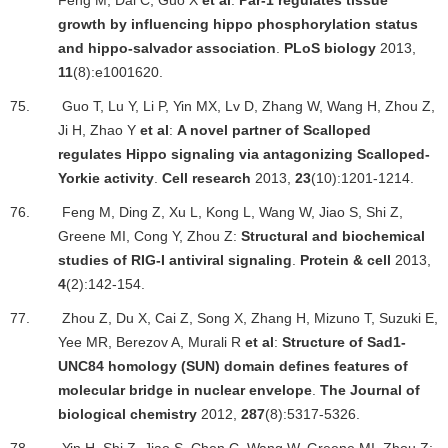
Feng M, Dai C, Guo X
et al
:
Par-1 regulates tissue
growth by influencing hippo phosphorylation status
and hippo-salvador association
.
PLoS biology
2013,
11
(8):e1001620.
75.
Guo T, Lu Y, Li P, Yin MX, Lv D, Zhang W, Wang H, Zhou Z,
Ji H, Zhao Y
et al
:
A novel partner of Scalloped
regulates Hippo signaling via antagonizing Scalloped-
Yorkie activity
.
Cell research
2013,
23
(10):1201-1214.
76.
Feng M, Ding Z, Xu L, Kong L, Wang W, Jiao S, Shi Z,
Greene MI, Cong Y, Zhou Z:
Structural and biochemical
studies of RIG-I antiviral signaling
.
Protein & cell
2013,
4
(2):142-154.
77.
Zhou Z, Du X, Cai Z, Song X, Zhang H, Mizuno T, Suzuki E,
Yee MR, Berezov A, Murali R
et al
:
Structure of Sad1-
UNC84 homology (SUN) domain defines features of
molecular bridge in nuclear envelope
.
The Journal of
biological chemistry
2012,
287
(8):5317-5326.