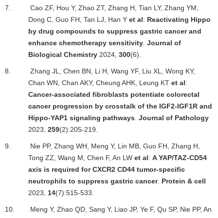
7.
Cao ZF, Hou Y, Zhao ZT, Zhang H, Tian LY, Zhang YM,
Dong C, Guo FH, Tan LJ, Han Y
et al
:
Reactivating Hippo
by drug compounds to suppress gastric cancer and
enhance chemotherapy sensitivity
.
Journal of
Biological Chemistry
2024,
300
(6).
8.
Zhang JL, Chen BN, Li H, Wang YF, Liu XL, Wong KY,
Chan WN, Chan AKY, Cheung AHK, Leung KT
et al
:
Cancer-associated fibroblasts potentiate colorectal
cancer progression by crosstalk of the IGF2-IGF1R and
Hippo-YAP1 signaling pathways
.
Journal of Pathology
2023,
259
(2):205-219.
9.
Nie PP, Zhang WH, Meng Y, Lin MB, Guo FH, Zhang H,
Tong ZZ, Wang M, Chen F, An LW
et al
:
A YAP/TAZ-CD54
axis is required for CXCR2 CD44 tumor-specific
neutrophils to suppress gastric cancer
.
Protein & cell
2023,
14
(7):515-533.
10.
Meng Y, Zhao QD, Sang Y, Liao JP, Ye F, Qu SP, Nie PP, An