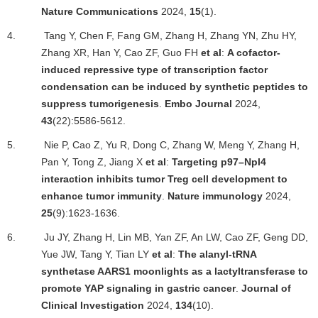
Nature Communications
2024,
15
(1).
4.
Tang Y, Chen F, Fang GM, Zhang H, Zhang YN, Zhu HY,
Zhang XR, Han Y, Cao ZF, Guo FH
et al
:
A cofactor-
induced repressive type of transcription factor
condensation can be induced by synthetic peptides to
suppress tumorigenesis
.
Embo Journal
2024,
43
(22):5586-5612.
5.
Nie P, Cao Z, Yu R, Dong C, Zhang W, Meng Y, Zhang H,
Pan Y, Tong Z, Jiang X
et al
:
Targeting p97
–
Npl4
interaction inhibits tumor Treg cell development to
enhance tumor immunity
.
Nature immunology
2024,
25
(9):1623-1636.
6.
Ju JY, Zhang H, Lin MB, Yan ZF, An LW, Cao ZF, Geng DD,
Yue JW, Tang Y, Tian LY
et al
:
The alanyl-tRNA
synthetase AARS1 moonlights as a lactyltransferase to
promote YAP signaling in gastric cancer
.
Journal of
Clinical Investigation
2024,
134
(10).