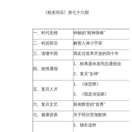
《校友同乐》第七十六期
一、时代先锋
钟杨的“精神珠峰”
二、科技前沿
解密人体小宇宙
三、读懂中国
我走过改革开放的四十年
1、校离退休老同志通报会
四、校情通报
2、复旦“女神”
1、《谈思辨》
五、复旦人才
2、《我是演说家》
六、复旦文艺
新相辉堂的“首秀”
七、健康讲座
关于阿尔茨海默病
1、钱长这样