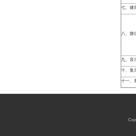
七、健
八、微
九、音
十、复
十一、
Copy