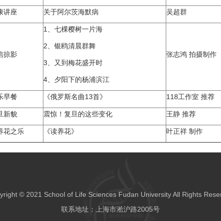
康讲座
关于阿尔茨海默病
吴超群
1、七棵樱树一片海
2、银鸥清晨群舞
信掠影
张志鸿 拍摄制作
3、又到梅花盛开时
4、夕阳下的杨浦滨江
乐早餐
《俄罗斯名曲13首》
118工作室 推荐
旦新貌
震惊！复旦的这些变化
王静 推荐
养花之乐
《读养花》
叶正祥 制作
right © 2021 School of Life Sciences Fudan University All Rights Res
联系地址：上海市淞沪路2005号