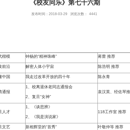
《校友同乐》第七十六期
发布时间：2018-03-29
浏览次数：
4441
代楷模
钟杨的“精神珠峰”
蒋蕾 推荐
技前沿
解密人体小宇宙
陈浩明 推荐
懂中国
我走过改革开放的四十年
陈永青
1、校离退休老同志通报会
情通报
袁汉英、经佐琴
2、复旦“女神”
1、《谈思辨》
旦人才
118工作室 推荐
2、《我是演说家》
旦文艺
新相辉堂的“首秀”
叶敬仲等 推荐