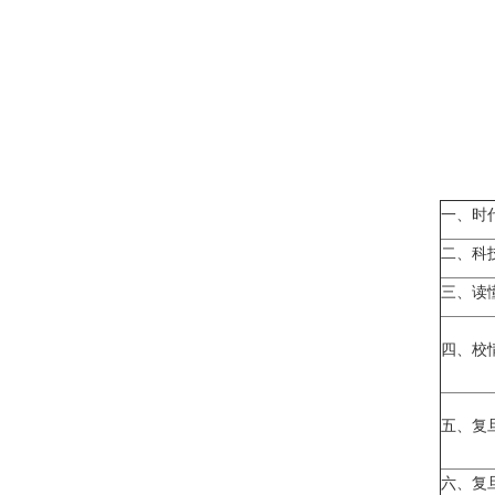
一、时
二、科
三、读
四、校
五、复
六、复