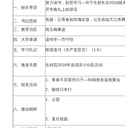
努力读书，刻苦学习—许宁生校长在2018级本
一、校长寄语
开学典礼上的讲话
焦扬：让青春如玫瑰绽放，让生命如大江奔腾
二、书记思政
三、教育功臣
闻玉梅事迹
四、大学慕课
遗传学—乔守怡
五、学习扎记
陈望道与《共产党宣言》（1-5）
六、敬老关爱
生科院2018年送清凉小分队活动
1、
青春不至那些日子—84级校友返校聚会
七、校友活动
2、
愉快日本行
1、
云霞
八、微信精粹
2、
复旦校园