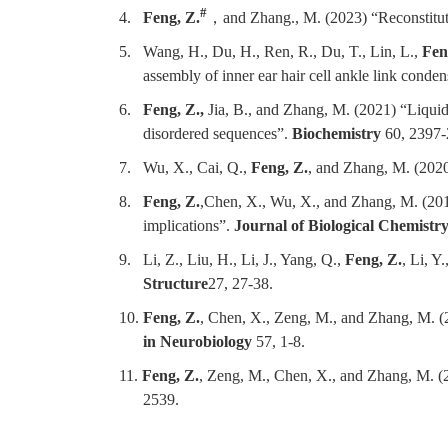
#
4.
Feng, Z.
，
and Zhang., M. (2023) “Reconstitut
5.
Wang, H., Du, H., Ren, R., Du, T., Lin, L.,
Fen
assembly of inner ear hair cell ankle link conde
6.
Feng, Z.,
Jia, B., and Zhang, M. (2021) “Liquid-
disordered sequences”.
Biochemistry
60, 2397-
7.
Wu, X., Cai, Q.,
Feng, Z.
, and Zhang, M. (2020
8.
Feng, Z.
,
Chen, X., Wu, X., and Zhang, M. (2019)
implications”.
Journal of Biological Chemistr
9.
Li, Z., Liu, H., Li, J., Yang, Q.,
Feng, Z.
, Li, Y
Structure
27, 27-38.
10.
Feng, Z.
, Chen, X., Zeng, M., and Zhang, M. (
in Neurobiology
57, 1-8.
11.
Feng, Z.
, Zeng, M., Chen, X., and Zhang, M. (
2539.