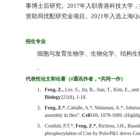
事博士后研究。
2017
年入职香港科技大学，
资助局优配研究金项目。
2021
年入选上海Q
招生专业
细胞与发育生物学、生物化学、结构生
代表性论文和论著（
#
通讯作者，
*
共同一作）
1.
Feng, Z.
, Lee, S., Jia, B., Jian, T., Kim, E., 
Biology
221(8), 1-18.
2.
Feng, Z.*
, Caballe, A.*, Wainman, A.*, Johnson
assembly in flies”.
Cell
169, 1078-1089. (Highlig
3.
Conduit, P.T.*,
Feng, Z.*
,
Richens, J.H., Baumba
phosphorylation of Cnn by Polo/Plk1 drives Cn