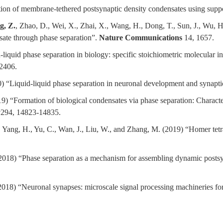
ion of membrane-tethered postsynaptic density condensates using suppo
g, Z.
, Zhao, D., Wei, X., Zhai, X., Wang, H., Dong, T., Sun, J., Wu, H
nsate through phase separation”.
Nature Communications
14, 1657.
liquid phase separation in biology: specific stoichiometric molecular i
2406.
) “Liquid-liquid phase separation in neuronal development and synapti
 “Formation of biological condensates via phase separation: Character
y
294, 14823-14835.
., Yang, H., Yu, C., Wan, J., Liu, W., and Zhang, M. (2019) “Homer tet
2018) “Phase separation as a mechanism for assembling dynamic postsy
2018) “Neuronal synapses: microscale signal processing machineries f