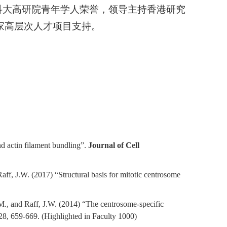
科大高研院青年学人荣誉，领导主持香港研究
国家高层次人才项目支持。
nd actin filament bundling”.
Journal of Cell
ff, J.W. (2017) “Structural basis for mitotic centrosome
M., and Raff, J.W. (2014) “The centrosome-specific
28, 659-669.
(Highlighted in Faculty 1000)