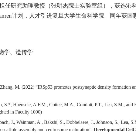
担任研究助理教授（张明杰院士实验室组），获选港
ianren计划，人才引进复旦大学生命科学院。同年获
物学、遗传学
and Zhang, M. (2022) “IRSp53 promotes postsynaptic density formation a
, S.*, Haensele, A.F.M., Cottee, M.A., Conduit, P.T., Lea, S.M., and Ra
hted in Faculty 1000)
ch, J., Wainman, A., Bakshi, S., Dobbelaere, J., Johnson, S., Lea, S.
n scaffold assembly and centrosome maturation”.
Developmental Cell