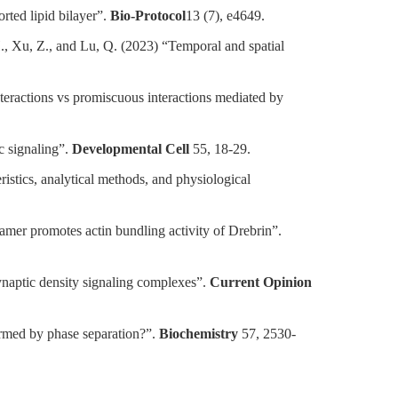
rted lipid bilayer”.
Bio-Protocol
13 (7), e4649.
., Xu, Z., and Lu, Q. (2023) “Temporal and spatial
nteractions vs promiscuous interactions mediated by
c signaling”.
Developmental Cell
55, 18-29.
istics, analytical methods, and physiological
ramer promotes actin bundling activity of Drebrin”.
naptic density signaling complexes”.
Current Opinion
ormed by phase separation?”.
Biochemistry
57, 2530-