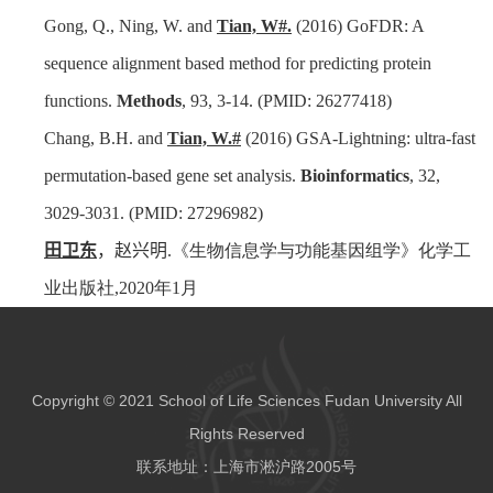
Gong, Q., Ning, W. and
Tian, W#.
(2016) GoFDR: A
sequence alignment based method for predicting protein
functions.
Methods
, 93, 3-14. (PMID: 26277418)
Chang, B.H. and
Tian, W.#
(2016) GSA-Lightning: ultra-fast
permutation-based gene set analysis.
Bioinformatics
, 32,
3029-3031. (PMID: 27296982)
田卫东
，赵兴明
.
《生物信息学与功能基因组学》化学工
业出版社
,2020
年
1
月
Copyright © 2021 School of Life Sciences Fudan University All
Rights Reserved
联系地址：上海市淞沪路2005号