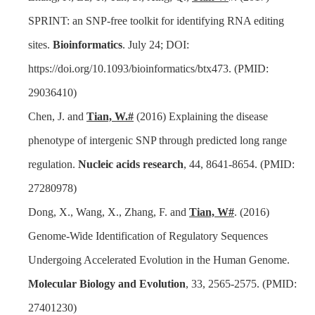
SPRINT: an SNP-free toolkit for identifying RNA editing
sites.
Bioinformatics
. July 24; DOI:
https://doi.org/10.1093/bioinformatics/btx473.
(PMID:
29036410
)
Chen, J. and
Tian, W.#
(2016) Explaining the disease
phenotype of intergenic SNP through predicted long range
regulation.
Nucleic acids research
, 44, 8641-8654. (PMID:
27280978)
Dong, X., Wang, X., Zhang, F. and
Tian, W#
. (2016)
Genome-Wide Identification of Regulatory Sequences
Undergoing Accelerated Evolution in the Human Genome.
Molecular Biology and Evolution
, 33, 2565-2575. (PMID:
27401230)