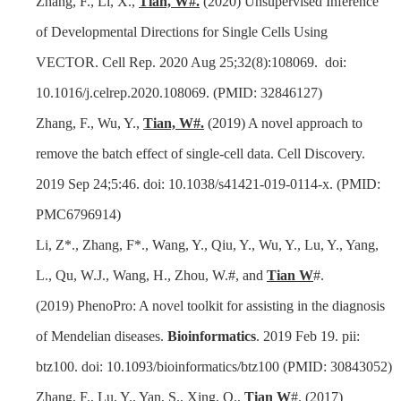
Zhang, F., Li, X.,
Tian, W#.
(2020) Unsupervised Inference
of Developmental Directions for Single Cells Using
VECTOR. Cell Rep. 2020 Aug 25;32(8):108069. doi:
10.1016/j.celrep.2020.108069. (PMID:
32846127
)
Zhang, F., Wu, Y.,
Tian, W#.
(2019) A novel approach to
remove the batch effect of single-cell data. Cell Discovery.
2019 Sep 24;5:46. doi: 10.1038/s41421-019-0114-x. (PMID:
PMC6796914)
Li, Z
*.
, Zhang, F
*.
,
Wang, Y., Qiu, Y., Wu, Y., Lu, Y., Yang,
L., Qu, W.J., Wang, H., Zhou, W.#, and
Tian W
#
.
(2019)
PhenoPro: A novel toolkit for assisting in the diagnosis
of Mendelian diseases.
Bioinformatics
.
2019 Feb 19. pii:
btz100. doi: 10.1093/bioinformatics/btz100 (PMID: 30843052)
Zhang, F., Lu, Y., Yan, S., Xing, Q.,
Tian W
#. (2017)