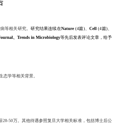
后
染病等相关研究。
研究结果连续在
Nature
(4
篇
)
、
Cell
(4
篇
)
、
ournal
、
Trends in Microbiology
等先后发表评论文章，给予
生态学等相关背景。
薪
28-50
万。其他待遇参照复旦大学相关标准，包括博士后公