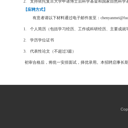
2.
支持依托复旦大学申请博士后科学基金和国家自然科学
【应聘方式】
有意者请以下材料通过电子邮件发至：
chenyanmei@fud
1.
个人简历（包括学习经历、工作或科研经历、主要成就
2.
学历学位证书
3.
代表性论文（不超过
3
篇）
初审合格后，将统一安排面试，择优录用。本招聘启事长
Copy