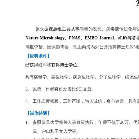
张永振课题组主要从事
病毒的发现、病毒遗传进化与
Nature Microbiology
、
PNAS
、
EMBO Journal
、
eLife
等著
高度评价。
因课题需要，现面向海内外公开招聘博士后
2-3
【应聘条件】
1.
已获得或即将获得博士学位
。
2.
具有病毒学、微生物学、病原生物学、分子生物学，细胞生
3.
以第一作者身份发表过
SCI
文章。
4.
工作态度积极，工作严谨，为人诚信，身心健康，具有
【岗位待遇】
1.
参照复旦大学相关人事政策执行，年薪不低于
20
万。优
寓、户口和子女入学等。