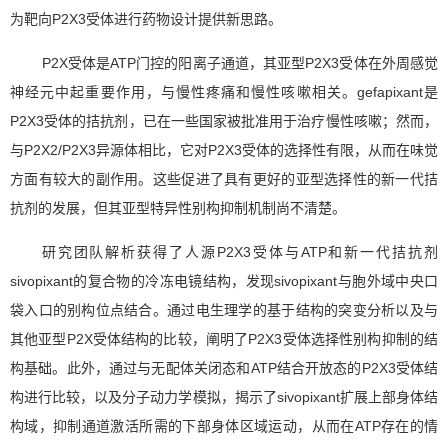
P2X3
为靶向
受体进行药物设计提供新思路。
P2X
ATP
P2X3
受体是
门控的阳离子通道，其亚型
受体在外周感觉
gefapixant
神经元中起重要作用，与慢性疼痛和慢性咳嗽相关。
是
P2X3
受体的拮抗剂，已在一些国家被批准用于治疗慢性咳嗽；然而，
P2X2/P2X3
P2X3
与
异源体相比，它对
受体的选择性有限，从而在味觉
方面有较大的副作用。这些促进了具有更好的亚型选择性的新一代拮
抗剂的发展，但其亚型特异性别构抑制机制尚不清楚。
P2X3
ATP
研究团队解析获得了人源
受体与
和新一代拮抗剂
sivopixant
sivopixant
的复合物的冷冻电镜结构，发现
与胞外域中央口
袋入口的别构位点结合。通过电生理学的基于结构的突变分析以及与
P2X
P2X3
其他亚型
受体结构的比较，阐明了
受体选择性别构抑制的结
ATP
P2X3
构基础。此外，通过与无配体关闭态和
结合开放态的
受体结
sivopixant
构进行比较，以及分子动力学模拟，揭示了
扩展上部身体结
ATP
构域，抑制通道激活所需的下部身体区域运动，从而在
存在的情