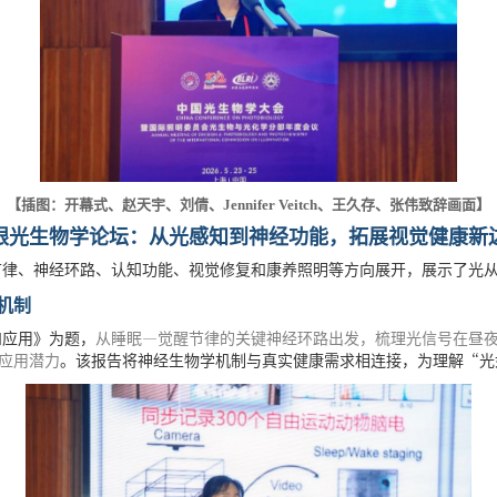
【插图：开幕式、赵天宇、刘倩、
Jennifer Veitch
、王久存、张伟致辞画面】
眼光生物学论坛：从光感知到神经功能，拓展视觉健康新
律、神经环路、认知功能、视觉修复和康养照明等方向展开，展示了光从“
机制
—
和应用》为题，
从睡眠
觉醒节律的关键神经环路出发，梳理光信号在昼
“
应用潜力
。该报告将神经生物学机制与真实健康需求相连接，为理解
光