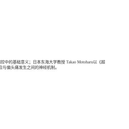
调控中的基础意义；日本东海大学教授
Takao Motoharu
以《超
应与偏头痛发生之间的神经机制。