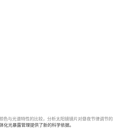
颜色与光谱特性的比较，分析太阳镜镜片对昼夜节律调节的
体化光暴露管理提供了新的科学依据。