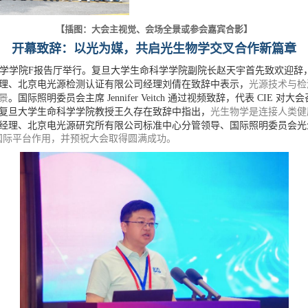
【插图：大会主视觉、会场全景或参会嘉宾合影】
开幕致辞：以光为媒，共启光生物学交叉合作新篇章
学学院
F
报告厅举行。复旦大学生命科学学院副院长赵天宇首先致欢迎辞
理、北京电光源检测认证有限公司经理刘倩在致辞中表示，
光源技术与检
景
。国际照明委员会主席
Jennifer Veitch
通过视频致辞，代表
CIE
对大会
复旦大学生命科学学院教授王久存在致辞中指出，
光生物学是连接人类健
经理、北京电光源研究所有限公司标准中心分管领导、国际照明委员会光
国际平台作用
，并预祝大会取得圆满成功。