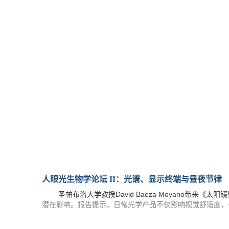
人眼光生物学论坛
II
：光谱、显示终端与昼夜节律
David Baeza Moyano
圣帕布洛大学教授
带来《太阳镜
潜在影响。报告提示，日常光学产品不仅影响视觉舒适度，