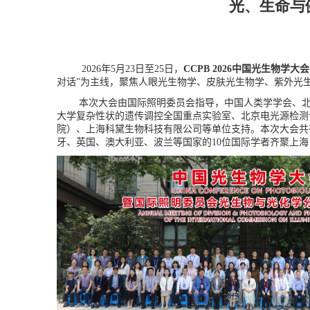
光、生命与健
2026
年
5
月
23
日至
25
日，
CCPB 2026
中国光生物学大会
对话”为主线，聚焦人眼光生物学、皮肤光生物学、紫外光
本次大会由国际照明委员会指导，中国人类学学会、
大学复杂性状的遗传调控全国重点实验室、北京电光源检测
院）、上海科黛生物科技有限公司等单位支持。本次大会共
牙、英国、澳大利亚、波兰等国家的
10
位国际学者齐聚上海