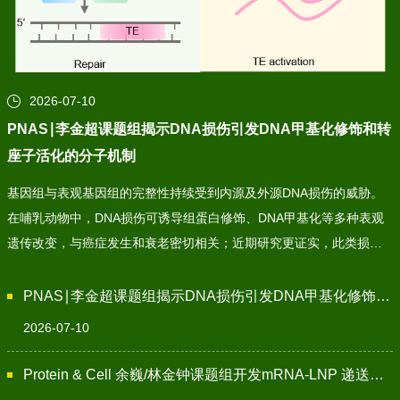
2026-07-10
PNAS∣李金超课题组揭示DNA损伤引发DNA甲基化修饰和转
座子活化的分子机制
基因组与表观基因组的完整性持续受到内源及外源DNA损伤的威胁。
在哺乳动物中，DNA损伤可诱导组蛋白修饰、DNA甲基化等多种表观
遗传改变，与癌症发生和衰老密切相关；近期研究更证实，此类损伤
驱动的表观遗传变化可直接促进小鼠衰老。与动物不同，植物固着生
长且依赖光合自养，使其对环境DNA损伤尤为敏感——辐射、紫外线
PNAS∣李金超课题组揭示DNA损伤引发DNA甲基化修饰和转座子活化的分子机制
等有害环境因子不仅直接破坏DNA，更在植物基因组中引发表观基因
2026-07-10
组扰动，成为驱动植物基因组与表观基因组演化的重要力量。尽管
DNA损伤诱导的表观遗传变异已在真核生物中被广泛记录，但其潜在
Protein & Cell 余巍/林金钟课题组开发mRNA-LNP 递送策略缓解小鼠早衰表型
机制与功能意义仍待阐明。2026年 7 月 10 日，李金超课题组在