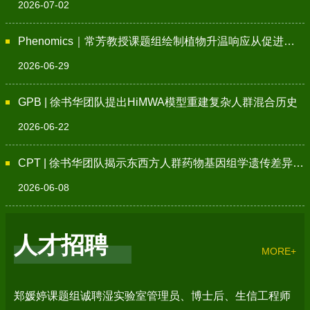
2026-07-02
PNAS 杂志在线发表了题为“A DNA break-5mC cycle activates
transposable elements in Arabidopsis”的研究论文。本研究构建了一
Phenomics｜常芳教授课题组绘制植物升温响应从促进生长转向胁迫制动的分子图谱
个新颖的机制模型，将DNA单链断链（SSB）与DNA甲基化（5mC）
2026-06-29
增强、DNA损伤应答激活及全基因组转座子活化相耦联。研究揭示了
一个自我强化的SSB-5mC恶性循环，为基因组稳定性与表观遗传演化
GPB | 徐书华团队提出HiMWA模型重建复杂人群混合历史
领域作出了重要概念性推进。研究发现，基因组SSB的
2026-06-22
CPT | 徐书华团队揭示东西方人群药物基因组学遗传差异及其演化驱动机制
2026-06-08
人才招聘
MORE+
郑媛婷课题组诚聘湿实验室管理员、博士后、生信工程师